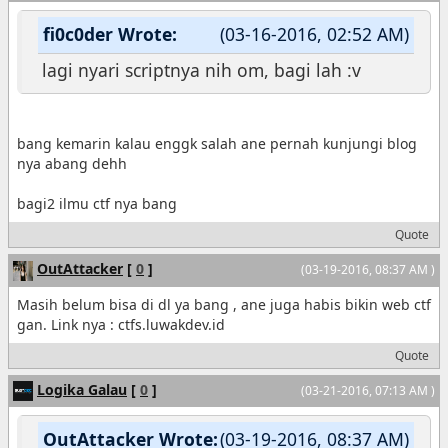
fi0c0der Wrote:
(03-16-2016, 02:52 AM)
lagi nyari scriptnya nih om, bagi lah :v
bang kemarin kalau enggk salah ane pernah kunjungi blog
nya abang dehh
bagi2 ilmu ctf nya bang
Quote
OutAttacker
[
0
]
(03-19-2016, 08:37 AM )
Masih belum bisa di dl ya bang , ane juga habis bikin web ctf
gan. Link nya : ctfs.luwakdev.id
Quote
Logika Galau
[
0
]
(03-21-2016, 07:13 AM )
OutAttacker Wrote:
(03-19-2016, 08:37 AM)