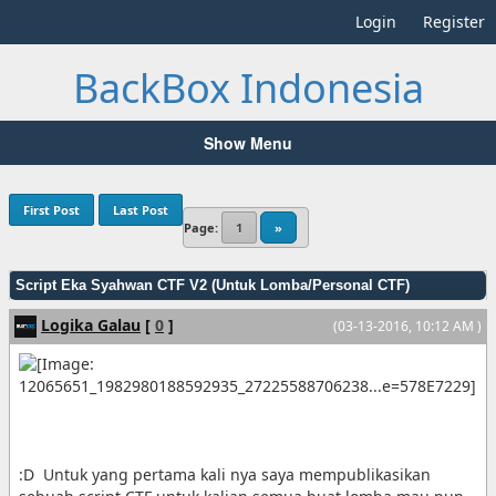
Login
Register
BackBox Indonesia
Show Menu
First Post
Last Post
Page:
1
»
Script Eka Syahwan CTF V2 (Untuk Lomba/Personal CTF)
Logika Galau
[
0
]
(03-13-2016, 10:12 AM )
:D Untuk yang pertama kali nya saya mempublikasikan