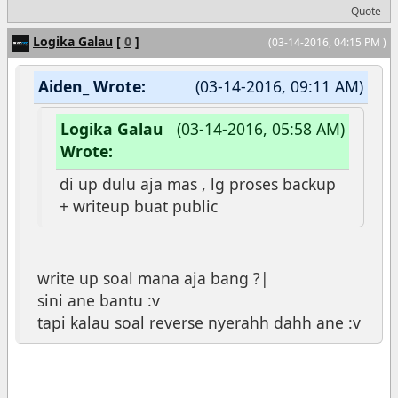
Quote
Logika Galau
[
0
]
(03-14-2016, 04:15 PM )
Aiden_ Wrote:
(03-14-2016, 09:11 AM)
Logika Galau
(03-14-2016, 05:58 AM)
Wrote:
di up dulu aja mas , lg proses backup
+ writeup buat public
write up soal mana aja bang ?|
sini ane bantu :v
tapi kalau soal reverse nyerahh dahh ane :v