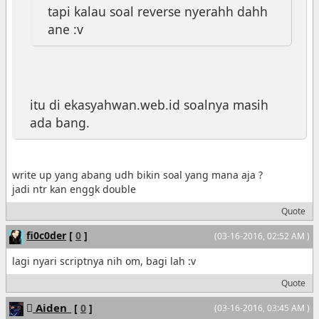
tapi kalau soal reverse nyerahh dahh
ane :v
itu di ekasyahwan.web.id soalnya masih
ada bang.
write up yang abang udh bikin soal yang mana aja ?
jadi ntr kan enggk double
Quote
fi0c0der
[
0
]
(03-16-2016, 02:52 AM )
lagi nyari scriptnya nih om, bagi lah :v
Quote
Aiden_
[
0
]
(03-16-2016, 03:45 AM )