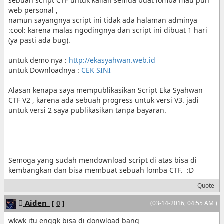
sebuah script CTF untuk kalian semua buat lomba mau pun
web personal ,
namun sayangnya script ini tidak ada halaman adminya
:cool: karena malas ngodingnya dan script ini dibuat 1 hari
(ya pasti ada bug).
untuk demo nya :
http://ekasyahwan.web.id
untuk Downloadnya :
CEK SINI
Alasan kenapa saya mempublikasikan Script Eka Syahwan
CTF V2 , karena ada sebuah progress untuk versi V3. jadi
untuk versi 2 saya publikasikan tanpa bayaran.
Semoga yang sudah mendownload script di atas bisa di
kembangkan dan bisa membuat sebuah lomba CTF. :D
Quote
Aiden_
[
0
]
(03-14-2016, 04:55 AM )
wkwk itu enggk bisa di donwload bang