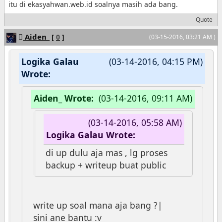
itu di ekasyahwan.web.id soalnya masih ada bang.
Quote
Aiden_
[
0
]
(03-15-2016, 03:21 AM )
Logika Galau
(03-14-2016, 04:15 PM)
Wrote:
Aiden_ Wrote:
(03-14-2016, 09:11 AM)
(03-14-2016, 05:58 AM)
Logika Galau Wrote:
di up dulu aja mas , lg proses
backup + writeup buat public
write up soal mana aja bang ?|
sini ane bantu :v