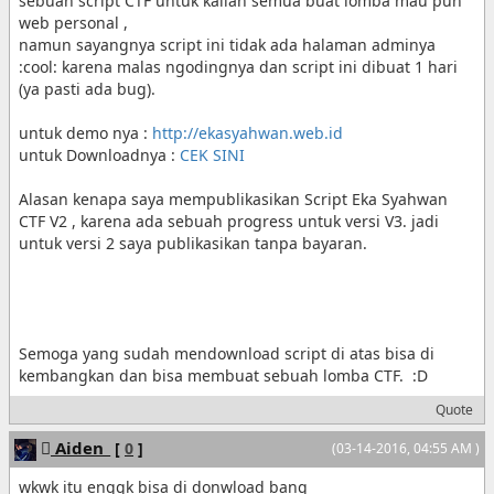
sebuah script CTF untuk kalian semua buat lomba mau pun
web personal ,
namun sayangnya script ini tidak ada halaman adminya
:cool: karena malas ngodingnya dan script ini dibuat 1 hari
(ya pasti ada bug).
untuk demo nya :
http://ekasyahwan.web.id
untuk Downloadnya :
CEK SINI
Alasan kenapa saya mempublikasikan Script Eka Syahwan
CTF V2 , karena ada sebuah progress untuk versi V3. jadi
untuk versi 2 saya publikasikan tanpa bayaran.
Semoga yang sudah mendownload script di atas bisa di
kembangkan dan bisa membuat sebuah lomba CTF. :D
Quote
Aiden_
[
0
]
(03-14-2016, 04:55 AM )
wkwk itu enggk bisa di donwload bang