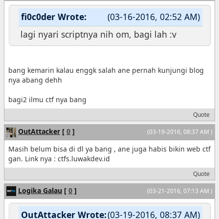
fi0c0der Wrote:
(03-16-2016, 02:52 AM)
lagi nyari scriptnya nih om, bagi lah :v
bang kemarin kalau enggk salah ane pernah kunjungi blog
nya abang dehh
bagi2 ilmu ctf nya bang
Quote
OutAttacker
[
0
]
(03-19-2016, 08:37 AM )
Masih belum bisa di dl ya bang , ane juga habis bikin web ctf
gan. Link nya : ctfs.luwakdev.id
Quote
Logika Galau
[
0
]
(03-21-2016, 07:13 AM )
OutAttacker Wrote:
(03-19-2016, 08:37 AM)