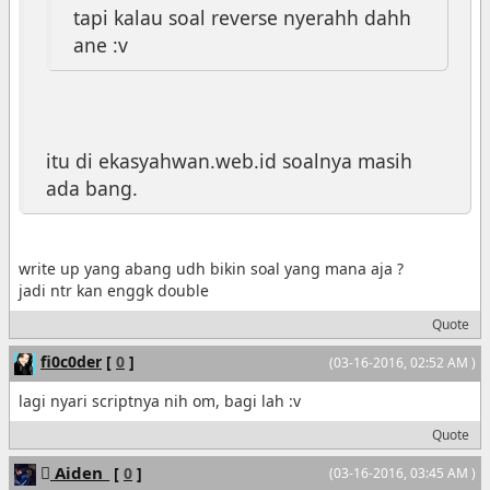
tapi kalau soal reverse nyerahh dahh
ane :v
itu di ekasyahwan.web.id soalnya masih
ada bang.
write up yang abang udh bikin soal yang mana aja ?
jadi ntr kan enggk double
Quote
fi0c0der
[
0
]
(03-16-2016, 02:52 AM )
lagi nyari scriptnya nih om, bagi lah :v
Quote
Aiden_
[
0
]
(03-16-2016, 03:45 AM )