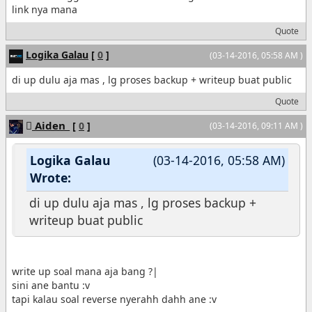
link nya mana
Quote
Logika Galau
[
0
]
(03-14-2016, 05:58 AM )
di up dulu aja mas , lg proses backup + writeup buat public
Quote
Aiden_
[
0
]
(03-14-2016, 09:11 AM )
Logika Galau
(03-14-2016, 05:58 AM)
Wrote:
di up dulu aja mas , lg proses backup +
writeup buat public
write up soal mana aja bang ?|
sini ane bantu :v
tapi kalau soal reverse nyerahh dahh ane :v