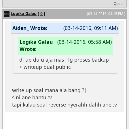
Quote
Logika Galau
[
0
]
(03-14-2016, 04:15 PM )
Aiden_ Wrote:
(03-14-2016, 09:11 AM)
Logika Galau
(03-14-2016, 05:58 AM)
Wrote:
di up dulu aja mas , lg proses backup
+ writeup buat public
write up soal mana aja bang ?|
sini ane bantu :v
tapi kalau soal reverse nyerahh dahh ane :v