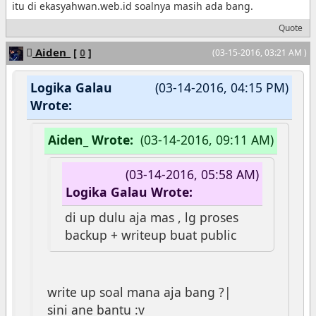
itu di ekasyahwan.web.id soalnya masih ada bang.
Quote
Aiden_
[
0
]
(03-15-2016, 03:21 AM )
Logika Galau
(03-14-2016, 04:15 PM)
Wrote:
Aiden_ Wrote:
(03-14-2016, 09:11 AM)
(03-14-2016, 05:58 AM)
Logika Galau Wrote:
di up dulu aja mas , lg proses
backup + writeup buat public
write up soal mana aja bang ?|
sini ane bantu :v