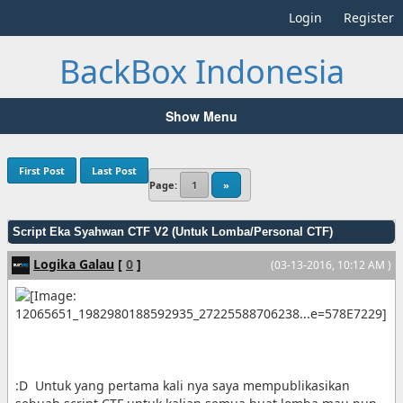
Login
Register
BackBox Indonesia
Show Menu
First Post
Last Post
Page:
1
»
Script Eka Syahwan CTF V2 (Untuk Lomba/Personal CTF)
Logika Galau
[
0
]
(03-13-2016, 10:12 AM )
:D Untuk yang pertama kali nya saya mempublikasikan