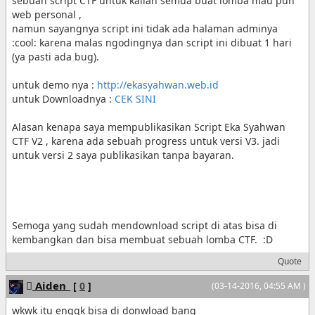
sebuah script CTF untuk kalian semua buat lomba mau pun
web personal ,
namun sayangnya script ini tidak ada halaman adminya
:cool: karena malas ngodingnya dan script ini dibuat 1 hari
(ya pasti ada bug).
untuk demo nya :
http://ekasyahwan.web.id
untuk Downloadnya :
CEK SINI
Alasan kenapa saya mempublikasikan Script Eka Syahwan
CTF V2 , karena ada sebuah progress untuk versi V3. jadi
untuk versi 2 saya publikasikan tanpa bayaran.
Semoga yang sudah mendownload script di atas bisa di
kembangkan dan bisa membuat sebuah lomba CTF. :D
Quote
Aiden_
[
0
]
(03-14-2016, 04:55 AM )
wkwk itu enggk bisa di donwload bang