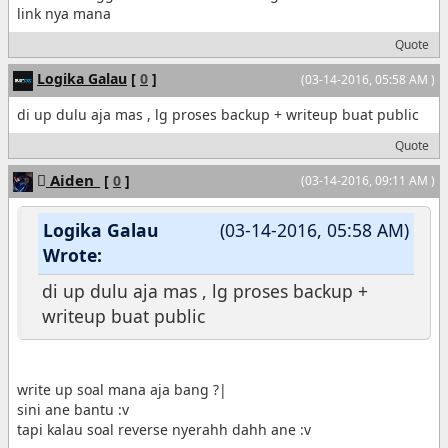
link nya mana
Quote
Logika Galau
[
0
]
(03-14-2016, 05:58 AM )
di up dulu aja mas , lg proses backup + writeup buat public
Quote
Aiden_
[
0
]
(03-14-2016, 09:11 AM )
Logika Galau
(03-14-2016, 05:58 AM)
Wrote:
di up dulu aja mas , lg proses backup +
writeup buat public
write up soal mana aja bang ?|
sini ane bantu :v
tapi kalau soal reverse nyerahh dahh ane :v