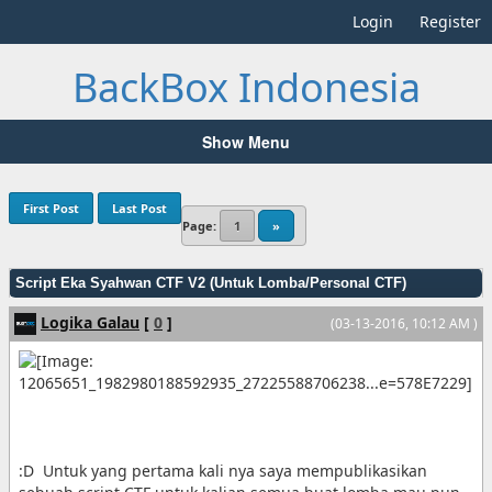
Login
Register
BackBox Indonesia
Show Menu
First Post
Last Post
Page:
1
»
Script Eka Syahwan CTF V2 (Untuk Lomba/Personal CTF)
Logika Galau
[
0
]
(03-13-2016, 10:12 AM )
:D Untuk yang pertama kali nya saya mempublikasikan