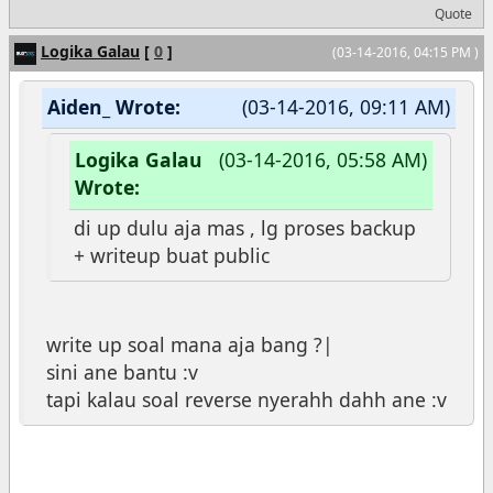
Quote
Logika Galau
[
0
]
(03-14-2016, 04:15 PM )
Aiden_ Wrote:
(03-14-2016, 09:11 AM)
Logika Galau
(03-14-2016, 05:58 AM)
Wrote:
di up dulu aja mas , lg proses backup
+ writeup buat public
write up soal mana aja bang ?|
sini ane bantu :v
tapi kalau soal reverse nyerahh dahh ane :v