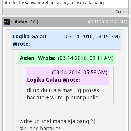
itu di ekasyahwan.web.id soalnya masih ada bang.
Quote
Aiden_
[
0
]
(03-15-2016, 03:21 AM )
Logika Galau
(03-14-2016, 04:15 PM)
Wrote:
Aiden_ Wrote:
(03-14-2016, 09:11 AM)
(03-14-2016, 05:58 AM)
Logika Galau Wrote:
di up dulu aja mas , lg proses
backup + writeup buat public
write up soal mana aja bang ?|
sini ane bantu :v