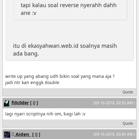
tapi kalau soal reverse nyerahh dahh
ane :v
itu di ekasyahwan.web.id soalnya masih
ada bang.
write up yang abang udh bikin soal yang mana aja ?
jadi ntr kan enggk double
Quote
fi0c0der
[
0
]
(03-16-2016, 02:52 AM )
lagi nyari scriptnya nih om, bagi lah :v
Quote
Aiden_
[
0
]
(03-16-2016, 03:45 AM )