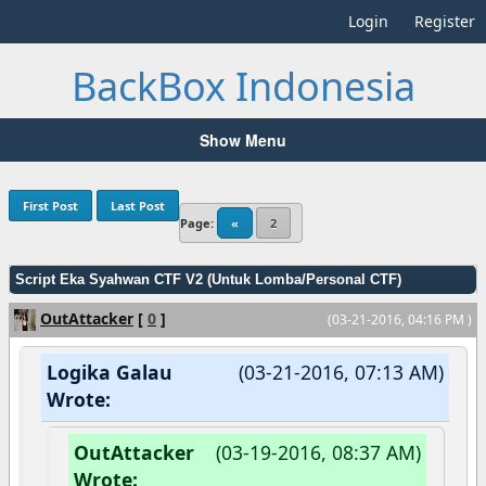
Login
Register
BackBox Indonesia
Show Menu
First Post
Last Post
Page:
«
2
Script Eka Syahwan CTF V2 (Untuk Lomba/Personal CTF)
OutAttacker
[
0
]
(03-21-2016, 04:16 PM )
Logika Galau
(03-21-2016, 07:13 AM)
Wrote:
OutAttacker
(03-19-2016, 08:37 AM)
Wrote: