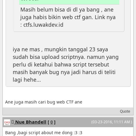
Masih belum bisa di dl ya bang , ane
juga habis bikin web ctf gan. Link nya
: ctfs.luwakdev.id
iya ne mas , mungkin tanggal 23 saya
sudah bisa upload scriptnya. namun yang
perlu di ketahui bahwa script tersebut
masih banyak bug nya jadi harus di teliti
lagi hehe...
Ane juga masih cari bug web CTF ane
Quote
Nue Bhandell
[
0
]
(03-23-2016, 11:11 AM )
Bang ,bagi script about me dong :3 :3