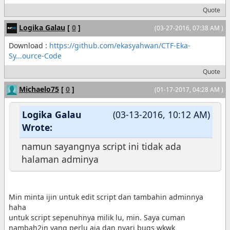
Quote
Logika Galau
[
0
]
(03-27-2016, 07:38 AM )
Download :
https://github.com/ekasyahwan/CTF-Eka-
Sy...ource-Code
Quote
Michaelo75
[
0
]
(01-17-2017, 04:28 AM )
Logika Galau
(03-13-2016, 10:12 AM)
Wrote:
namun sayangnya script ini tidak ada
halaman adminya
Min minta ijin untuk edit script dan tambahin adminnya
haha
untuk script sepenuhnya milik lu, min. Saya cuman
nambah2in yang perlu aja dan nyari bugs wkwk