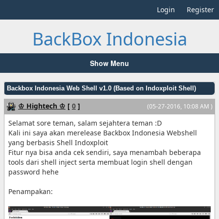
Login
Register
BackBox Indonesia
Show Menu
Backbox Indonesia Web Shell v1.0 (Based on Indoxploit Shell)
♔ Hightech ♔
[
0
]
(05-27-2016, 10:08 AM )
Selamat sore teman, salam sejahtera teman :D
Kali ini saya akan merelease Backbox Indonesia Webshell
yang berbasis Shell Indoxploit
Fitur nya bisa anda cek sendiri, saya menambah beberapa
tools dari shell inject serta membuat login shell dengan
password hehe
Penampakan: