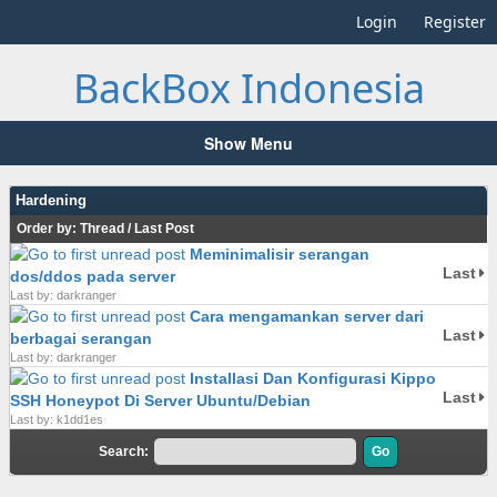
Login
Register
BackBox Indonesia
Show Menu
Hardening
Order by:
Thread
/
Last Post
Meminimalisir serangan
Last
dos/ddos pada server
Last by: darkranger
Cara mengamankan server dari
Last
berbagai serangan
Last by: darkranger
Installasi Dan Konfigurasi Kippo
Last
SSH Honeypot Di Server Ubuntu/Debian
Last by: k1dd1es
Search: